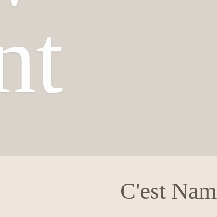
nt
C'est Namu