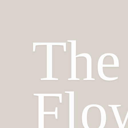
The
Flo